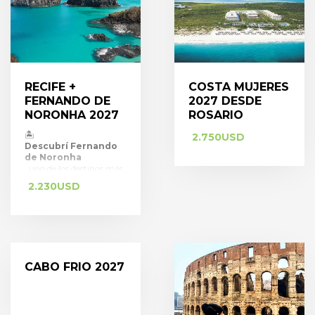
RECIFE +
COSTA MUJERES
FERNANDO DE
2027 DESDE
NORONHA 2027
ROSARIO
🏝️
2.750
USD
Descubrí Fernando
de Noronha
, uno de los destinos más
paradisíacos de Brasil,
2.230
USD
combinado con una
estadía en
Recife
, con vuelos, traslados y
alojamiento incluidos. ✈️
🌴
🐬 Disfrutá
6 noches en
CABO FRIO 2027
Fernando de
Noronha
, Patrimonio Natural de
la Humanidad, con
playas de arena blanca,