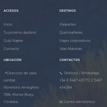
como
y uno de los destinos más
paseo en barco por
exclusivos de
Venecia, excursión a
ACCESOS
DESTINOS
Sudamérica.
Toledo, visitas
panorámicas,
Trastevere, una
bodega en Cataluña
Inicio
Paquetes
y guía acompañante
en español
Tu próximo destino!
Quinceañeras
.
✈️ Incluye
aéreos desde
Guía Viajera
Viajes corporativos
Buenos Aires, 16
noches de
Contacto
Islas Malvinas
alojamiento con
desayuno, traslados,
equipaje en bodega
UBICACIÓN
CONTACTOS
y asistencia médica
Assist Card INFINIT
.
✨ Un viaje ideal para
📍Dirección de casa
📞 Teléfono / WhatsApp:
quienes desean vivir
la esencia de Europa
central:
+54 9 3467 415772 // 3467
, recorriendo sus ciudades
más emblemáticas con
Florentino Ameghino
434284
la tranquilidad de un
circuito organizado.
788, Monte Buey,
Córdoba
📧 Correo electrónico: