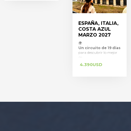
aguas cristalinas y un
entorno ideal para hacer
snorkel, buceo y avistaje
de delfines y tortugas.
🌆
ESPAÑA, ITALIA,
Completá la experiencia
con
COSTA AZUL
2 noches en Recife
MARZO 2027
, la «Venecia brasileña»,
donde podrás recorrer su
🌍
encantador casco
Un circuito de 19 días
histórico, playas y la
para descubrir lo mejor
cercana ciudad colonial
de
de Olinda.
🍽️ Incluye
España, Francia e
4.390
USD
desayunos, vuelos
Italia
internos entre Recife y
, recorriendo ciudades
Fernando de Noronha,
icónicas y paisajes
traslados durante todo el
inolvidables.
🏰 Visitá
recorrido y asistencia al
Madrid, Toledo,
viajero con cobertura de
Barcelona, Costa
hasta
Azul, Mónaco,
USD 100.000
Venecia, Roma,
y seguro de cancelación
Florencia y Pisa
(hasta 70 años).
✨
, combinando historia,
Tarifa desde USD
arte, gastronomía y
2.230 por persona en
cultura europea.
🚤 El
base doble
programa incluye
, ideal para quienes
experiencias destacadas
buscan naturaleza, relax