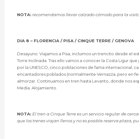
NOTA:
recomendamos llevar calzado cómodo para la visita
DIA 8 – FLORENCIA / PISA / CINQUE TERRE / GENOVA
Desayuno. Viajamos a Pisa, incluimos un trencito desde el e
Torre Inclinada. Tras ello vamos a conocer la Costa Ligur q
por la UNESCO, cinco poblaciones de fama internacional, casi
encantadores poblados (normalmente Vernazza, pero en fech
almorzar. Continuamos en tren hasta Levanto, donde nos esp
Media. Alojamiento.
NOTA:
El tren a Cinque Terre es un servicio regular de cerca
que los trenes viajan llenos y no es posible reserva plaza, p