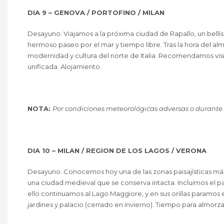
DIA 9 – GENOVA / PORTOFINO / MILAN
Desayuno. Viajamos a la próxima ciudad de Rapallo, un bellís
hermoso paseo por el mar y tiempo libre. Tras la hora del 
modernidad y cultura del norte de Italia. Recomendamos visitar
unificada. Alojamiento.
NOTA:
Por condiciones meteorológicas adversas o durante el
DIA 10 – MILAN / REGION DE LOS LAGOS / VERONA
Desayuno. Conocemos hoy una de las zonas paisajísticas más 
una ciudad medieval que se conserva intacta. Incluimos el pas
ello continuamos al Lago Maggiore, y en sus orillas paramos
jardines y palacio (cerrado en invierno). Tiempo para almorz