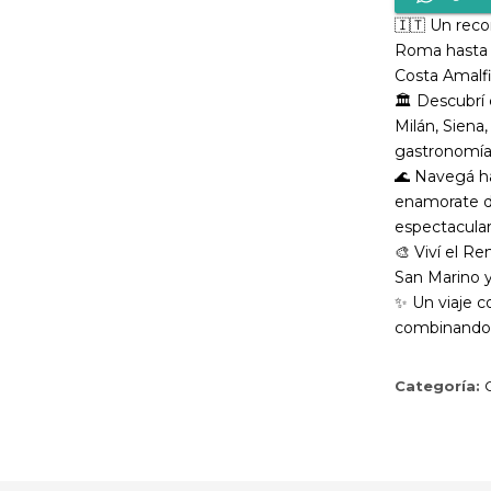
🇮🇹 Un reco
Roma hasta l
Costa Amalfi
🏛️ Descubrí
Milán, Siena,
gastronomía
🌊 Navegá ha
enamorate d
espectacular
🎨 Viví el R
San Marino 
✨ Un viaje c
combinando c
Categoría: