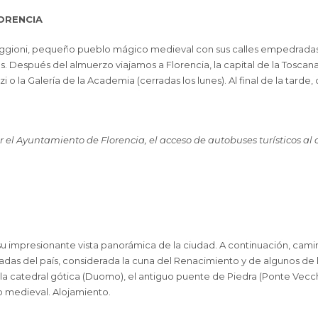
LORENCIA
ioni, pequeño pueblo mágico medieval con sus calles empedradas y 
 Después del almuerzo viajamos a Florencia, la capital de la Toscan
i o la Galería de la Academia (cerradas los lunes). Al final de la tarde
r el Ayuntamiento de Florencia, el acceso de autobuses turísticos al
u impresionante vista panorámica de la ciudad. A continuación, camin
itadas del país, considerada la cuna del Renacimiento y de algunos de 
 la catedral gótica (Duomo), el antiguo puente de Piedra (Ponte Vecchio
o medieval. Alojamiento.