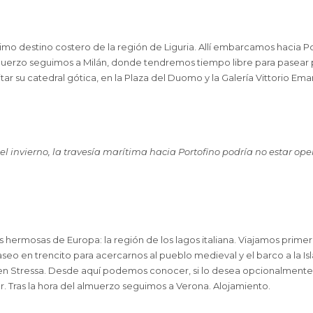
imo destino costero de la región de Liguria. Allí embarcamos hacia Po
almuerzo seguimos a Milán, donde tendremos tiempo libre para pasear
 su catedral gótica, en la Plaza del Duomo y la Galería Vittorio Emanue
 invierno, la travesía marítima hacia Portofino podría no estar oper
hermosas de Europa: la región de los lagos italiana. Viajamos prime
eo en trencito para acercarnos al pueblo medieval y el barco a la Isl
 en Stressa. Desde aquí podemos conocer, si lo desea opcionalmente, 
ar. Tras la hora del almuerzo seguimos a Verona. Alojamiento.