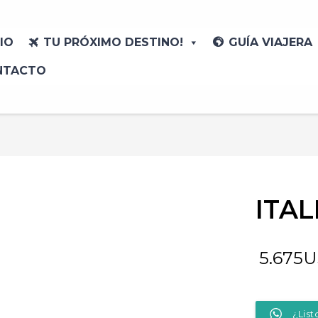
CIO
TU PRÓXIMO DESTINO!
GUÍA VIAJERA
NTACTO
ITA
5.675
U
¿List