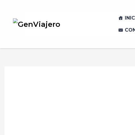
INI
CO