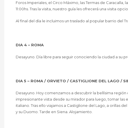
Foros Imperiales, el Circo Máximo, las Termas de Caracalla, la 
11:00hs. Tras la visita, nuestro guía les ofrecerá una visita op
Al final del día le incluimos un traslado al popular barrio d
DIA 4 – ROMA
Desayuno. Día libre para seguir conociendo la ciudad a su pr
DIA 5 – ROMA / ORVIETO / CASTIGLIONE DEL LAGO / S
Desayuno. Hoy comenzamos a descubrir la bellísima región d
impresionante vista desde su mirador para luego, tomar las 
italiano. Tras ello viajamos a Castiglione del Lago, a orilla
y su Duomo. Tarde en Siena. Alojamiento.