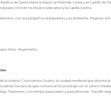
Basílica de Santa María la Mayor, la Pirámide Cestia y el Castillo de Sa
cional para conocer los Museos Vaticanos y la Capilla Sixtina.
el Trastévere, con sus pequeños restaurantes y su ambiente. Regreso al
opio ritmo. Alojamiento.
IENA
e la Umbría. Conocemos Orvieto, la ciudad medieval que domina la m
escaleras mecánicas que comunican la zona baja con el centro mediev
s del lago Trasimeno, con tiempo para paseo y para almorzar. Tras ello 