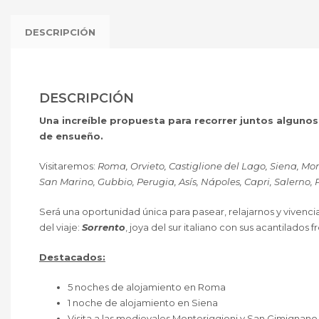
DESCRIPCIÓN
DESCRIPCIÓN
Una increíble propuesta para recorrer juntos algunos 
de ensueño.
Visitaremos:
Roma, Orvieto, Castiglione del Lago, Siena, Mon
San Marino, Gubbio, Perugia, Asís, Nápoles, Capri, Salerno,
Será una oportunidad única para pasear, relajarnos y vivenciar
del viaje:
Sorrento
, joya del sur italiano con sus acantilados 
Destacados:
5 noches de alojamiento en Roma
1 noche de alojamiento en Siena
Visita a las medievales Monteriggioni y San Gimignano,