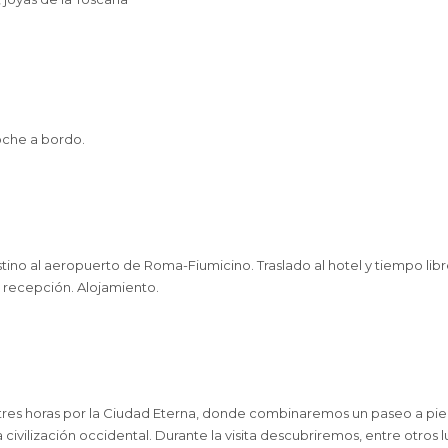
oche a bordo.
o al aeropuerto de Roma-Fiumicino. Traslado al hotel y tiempo libre. E
la recepción. Alojamiento.
 tres horas por la Ciudad Eterna, donde combinaremos un paseo a pie
ivilización occidental. Durante la visita descubriremos, entre otros lu