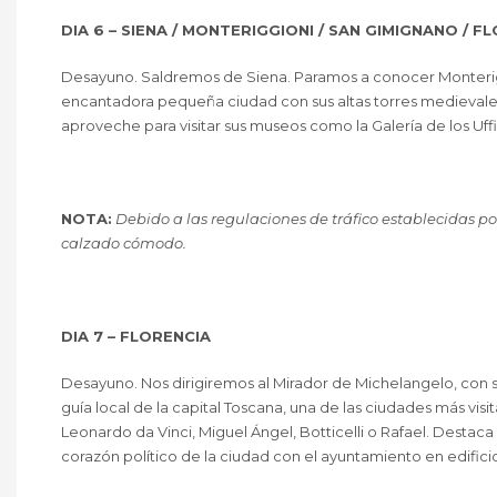
DIA 6 – SIENA / MONTERIGGIONI / SAN GIMIGNANO / F
Desayuno. Saldremos de Siena. Paramos a conocer Monterigg
encantadora pequeña ciudad con sus altas torres medievales.
aproveche para visitar sus museos como la Galería de los Uffiz
NOTA:
Debido a las regulaciones de tráfico establecidas po
calzado cómodo.
DIA 7 – FLORENCIA
Desayuno. Nos dirigiremos al Mirador de Michelangelo, con s
guía local de la capital Toscana, una de las ciudades más vis
Leonardo da Vinci, Miguel Ángel, Botticelli o Rafael. Destaca
corazón político de la ciudad con el ayuntamiento en edifici