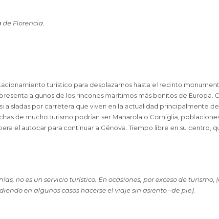
 de Florencia.
stacionamiento turístico para desplazarnos hasta el recinto monumen
ue presenta algunos de los rincones marítimos más bonitos de Europa.
 aisladas por carretera que viven en la actualidad principalmente del 
as de mucho turismo podrían ser Manarola o Corniglia, poblaciones
era el autocar para continuar a Génova. Tiempo libre en su centro, q
nías, no es un servicio turístico. En ocasiones, por exceso de turismo, 
udiendo en algunos casos hacerse el viaje sin asiento –de pie).