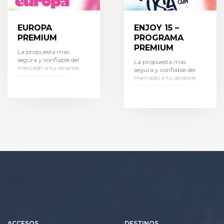
EUROPA
ENJOY 15 –
PREMIUM
PROGRAMA
PREMIUM
La propuesta mas
segura y confiable del
La propuesta mas
mercado a tu alcance.
segura y confiable del
Sin letra chica, sin
mercado a tu alcance.
secretos, sin costos
Sin letra chica, sin
ocultos… sin presion para
secretos, sin costos
pagar.
Flexible y a tu
ocultos… sin presion para
alcance.
El programa
pagar.
Flexible y a tu
que mas difrutan las
alcance.
El programa
chicas, y el que mas
que mas difrutan las
tranquilos deja a los
chicas, y el que mas
papas!!
tranquilos deja a los
papas!!
ACCESOS
DESTINOS