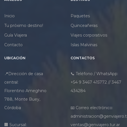
Inicio
Paquetes
Tu próximo destino!
Quinceañeras
Guía Viajera
Viajes corporativos
Contacto
Islas Malvinas
UBICACIÓN
CONTACTOS
📍Dirección de casa
📞 Teléfono / WhatsApp:
central:
+54 9 3467 415772 // 3467
Florentino Ameghino
434284
788, Monte Buey,
Córdoba
📧 Correo electrónico:
administracion@genviajero.t
🏢 Sucursal:
ventas@genviajero.tur.ar