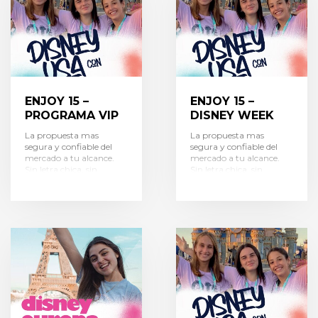
ENJOY 15 –
ENJOY 15 –
PROGRAMA VIP
DISNEY WEEK
La propuesta mas
La propuesta mas
segura y confiable del
segura y confiable del
mercado a tu alcance.
mercado a tu alcance.
Sin letra chica, sin
Sin letra chica, sin
secretos, sin costos
secretos, sin costos
ocultos… sin presion para
ocultos… sin presion para
pagar.
Flexible y a tu
pagar.
Flexible y a tu
alcance.
El programa
alcance.
El programa
que mas difrutan las
que mas difrutan las
chicas, y el que mas
chicas, y el que mas
tranquilos deja a los
tranquilos deja a los
papas!!
papas!!